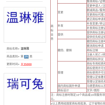
集体商标/证
变更申请人/
删减商品/服
变更
变更商标代理
更正商标申请
补发变更/转
补发
商
补发商标注册
标
提供商标注册
业
提供
提供优先权证
务
撤回商标注册
撤消商标申请
商标名称»
温琳雅
撤回、撤销
商标注销
注册人死亡/
商品类别»
第
25
类
撤回商标异议
商标专用权质
更新时间»
￥35000
商标使用许可
受理
商标使用许可
受理认定省著
受理认定驰名
国内商标国外申请
马德里商标以
商标设计
文字/图形
注：商标注册时限定10个商品或10项服务项
元。
★以上费用经国家商标局批准，辽宁省物价