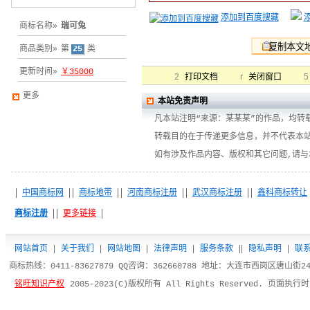
添加到百度搜藏
商标名称»
瑞可兔
商品类别»
第
25
类
更新时间»
￥35000
2
r
5
打印文档
关闭窗口
更多
本站免责声明
凡本站注明“来源：某某某”的作品，均转
转载目的在于传递更多信息，并不代表本
如有涉及作品内容、版权和其它问题,请与
中国商标网
商标地带
河南商标注册
武汉商标注册
鑫科商标转让
商标注册
更多链接
网站首页
|
关于我们
|
网站地图
|
法律声明
|
服务条款
|
|
隐私声明
|
联
商标热线：0411-83627879 QQ咨询：362660788 地址：大连市西岗区唐山街
铭旺知识产权
2005-2023(C)版权所有 All Rights Reserved. 页面执行时