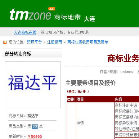
大连
大连商标在线
铭旺知识产权，专业代理机构
您的位置:
资讯平台
»
注册指南
»
商标业务收费项目及清单
部分转让商标
商标业
作者/来源：unknow 发
主要服务项目及报价
（单位：元/件 ）
类别
项目
内容
商标注册申请
商标续展注册
商标名称»
福达平
商标宽展期内
申请
商标异议申请
商品类别»
第
33
类
转让申请/注
申请特殊标志
更新时间»
￥50000