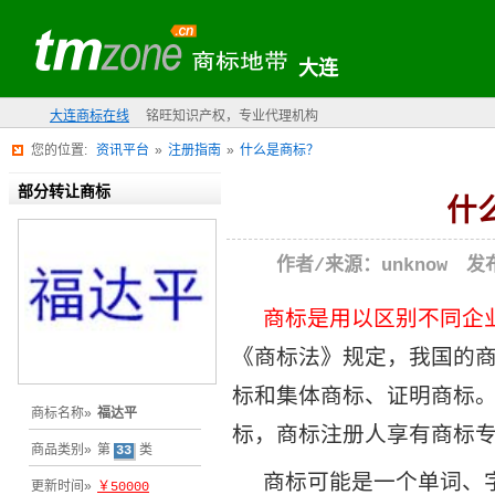
大连
大连商标在线
铭旺知识产权，专业代理机构
您的位置:
资讯平台
»
注册指南
»
什么是商标？
部分转让商标
什
作者/来源：unknow 发布
商标是用以区别不同企
《商标法》规定，我国的
标和集体商标、证明商标
商标名称»
福达平
标，商标注册人享有商标
商品类别»
第
33
类
商标可能是一个单词、
更新时间»
￥50000