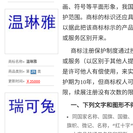
画、符号等平面形象，我
护范围。商标的标识还应
以据此把该商标标示的产
或服务区别开来。
商标注册保护制度通过
或服务（以区别于其他人
商标名称»
温琳雅
是许可他人有偿使用，来
商品类别»
第
25
类
护期为10年，但商标权人
更新时间»
￥35000
限，续展注册没有次数的
一、下列文字和图形不
同国家名称、国旗、国徽、
旗帜、微记、名称，“红十字