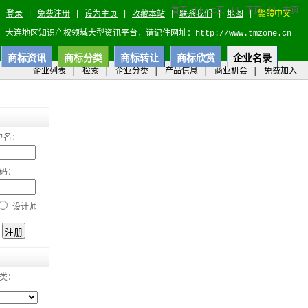
首页
||
上页
||
下页
||
末页
登录
|
免费注册
|
设为主页
|
收藏本站
|
联系我们
|
地图
|
繁體中文
大连地区知识产权领域大型资讯平台，请记住网址：http://www.tmzone.cn
商标资讯
商标分类
商标转让
商标欣赏
企业名录
企业列表
│
检索
│
企业分类
│
产品信息
│
商业机会
│
免费加入
户名：
码：
设计师
类：