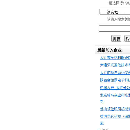
请选择行业类
请输入搜索关
最新加入企业
大连市亨达利眼镜
大连荣光通信技术
大连航特自动化仪
陕西金驰霸电子科
中国人寿 大连分
北京骏马嘉业科技
司
佛山领佳印刷机械
香港昆仑科技（深
司