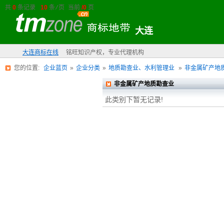
0
10
/0
共
条记录
条/页 当前
页
大连
大连商标在线
铭旺知识产权，专业代理机构
您的位置:
企业蓝页
»
企业分类
»
地质勘查业、水利管理业
»
非金属矿产地
非金属矿产地质勘查业
此类别下暂无记录!