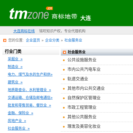
大连
大连商标在线
铭旺知识产权，专业代理机构
您的位置:
企业蓝页
»
企业分类
»
社会服务业
行业门类
社会服务业
采掘业 »
公共设施服务业
制造业 »
市内公共汽电车业
电力、煤气及水的生产和供»
轨道交通业
建筑业 »
其他市内公共交通业
地质勘查业、水利管理业 »
自然保护区管理业
交通运输、仓储及邮电通信»
批发和零售贸易、餐饮业 »
市政工程管理业
金融、保险业 »
其他公共服务业
房地产业 »
理发及美容化妆业
社会服务业 »