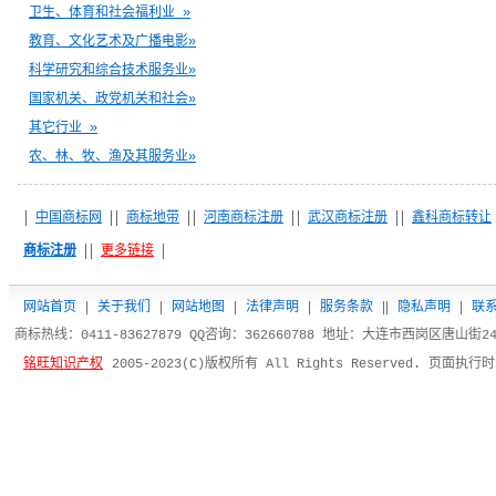
卫生、体育和社会福利业 »
教育、文化艺术及广播电影»
科学研究和综合技术服务业»
国家机关、政党机关和社会»
其它行业 »
农、林、牧、渔及其服务业»
中国商标网
商标地带
河南商标注册
武汉商标注册
鑫科商标转让
商标注册
更多链接
网站首页
|
关于我们
|
网站地图
|
法律声明
|
服务条款
|
|
隐私声明
|
联
商标热线：0411-83627879 QQ咨询：362660788 地址：大连市西岗区唐山街
铭旺知识产权
2005-2023(C)版权所有 All Rights Reserved. 页面执行时